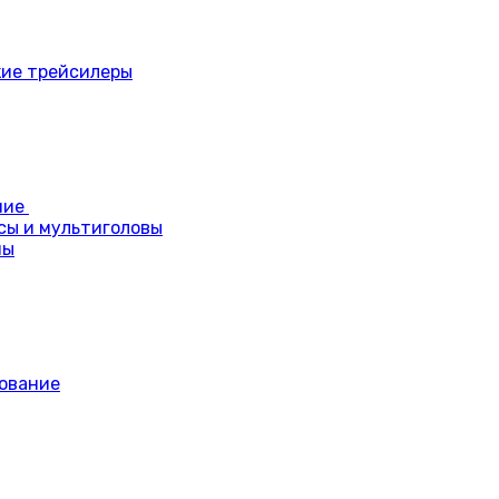
ие трейсилеры
ние
сы и мультиголовы
ны
ование